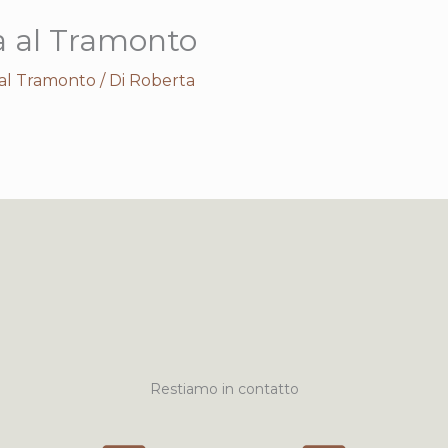
a al Tramonto
 al Tramonto
/ Di
Roberta
Restiamo in contatto