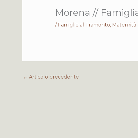
Morena // Famigli
/
Famiglie al Tramonto
,
Maternità
←
Articolo precedente